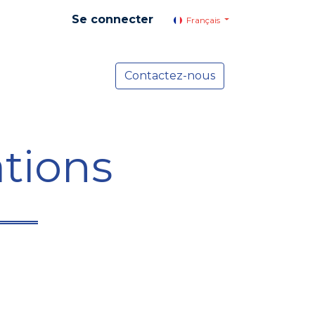
Se connecter
Français
yer social
Services
Contactez-nous
Actualités
tions