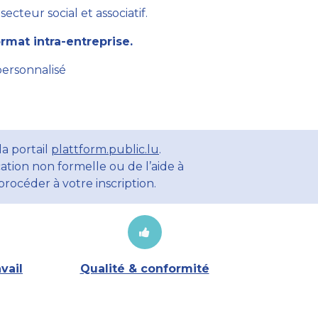
cteur social et associatif.
mat intra-entreprise.
personnalisé
a portail
plattform.public.lu
.
ation non formelle ou de l’aide à
rocéder à votre inscription.
vail
Qualité & conformité