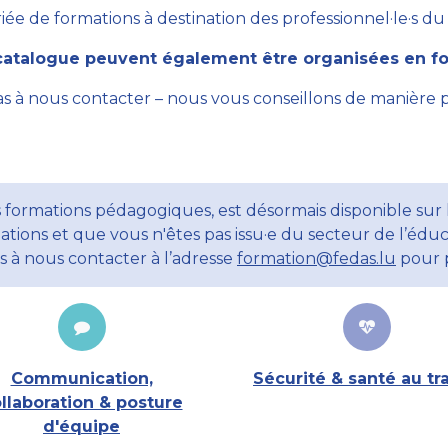
ée de formations à destination des professionnel·le·s du se
atalogue peuvent également être organisées en for
as à nous contacter – nous vous conseillons de manière 
 formations pédagogiques, est désormais disponible sur l
ations et que vous n'êtes pas issu·e du secteur de l’éduc
ns à nous contacter à l’adresse
formation@fedas.lu
pour p
Communication,
Sécurité & santé au tra
llaboration & posture
d'équipe