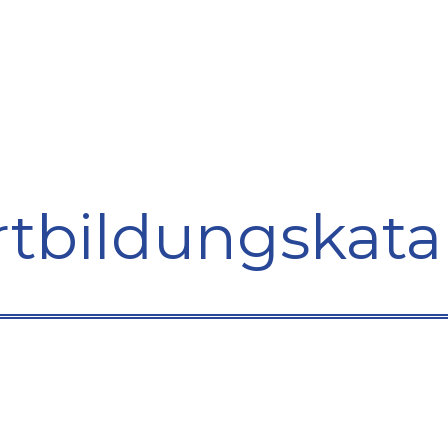
bildung
Entwicklung
Repräsentation
Plaidoyer So
rtbildungskata