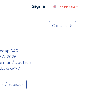
Sign in
English (UK)
resentation
Social Advocacy
Contact Us
Services
NEWS
xgap SARL
EW 2026
erman / Deutsch
EDAS-3477
 in / Register