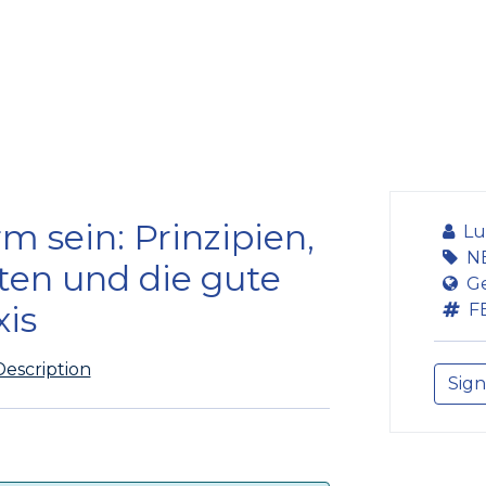
ining Centre
Development Centre
Studies and Rep
 sein: Prinzipien,
Lu
N
ten und die gute
G
xis
F
Description
Sign