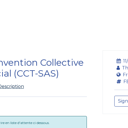
ining Centre
Development Centre
Studies and Rep
nvention Collective
11
Th
ial (CCT-SAS)
Fr
F
Description
Sign
e en liste d'attente ci dessous.