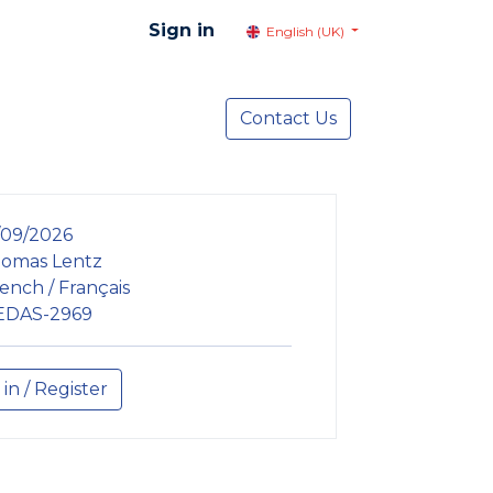
Sign in
English (UK)
resentation
Social Advocacy
Contact Us
Services
NEWS
/09/2026
omas Lentz
ench / Français
EDAS-2969
 in / Register