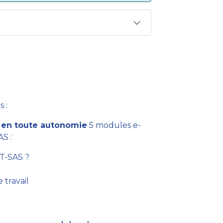
 :
z
en toute autonomie
5 modules e-
AS :
CT-SAS ?
 travail