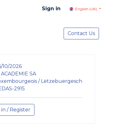
Sign in
English (UK)
resentation
Social Advocacy
Contact Us
Services
NEWS
/10/2026
 ACADEMIE SA
xembourgeois / Lëtzebuergesch
EDAS-2915
 in / Register