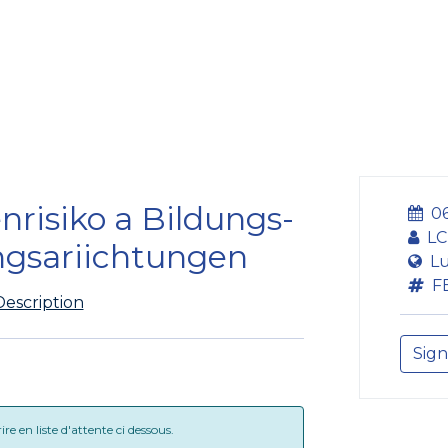
ining Centre
Development Centre
Studies and Rep
nrisiko a Bildungs-
06
LC
ngsariichtungen
Lu
F
Description
Sign
e en liste d'attente ci dessous.