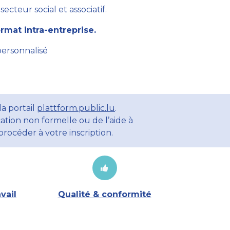
cteur social et associatif.
mat intra-entreprise.
personnalisé
a portail
plattform.public.lu
.
ation non formelle ou de l’aide à
rocéder à votre inscription.
vail
Qualité & conformité