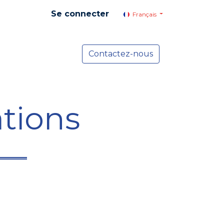
Se connecter
Français
yer social
Services
Contactez-nous
Actualités
tions