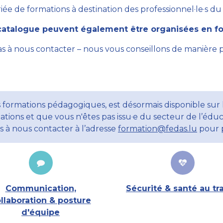
ée de formations à destination des professionnel·le·s du se
atalogue peuvent également être organisées en for
as à nous contacter – nous vous conseillons de manière 
 formations pédagogiques, est désormais disponible sur l
ations et que vous n'êtes pas issu·e du secteur de l’éduc
ns à nous contacter à l’adresse
formation@fedas.lu
pour p
Communication,
Sécurité & santé au tra
llaboration & posture
d'équipe