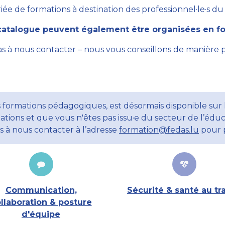
ée de formations à destination des professionnel·le·s du se
atalogue peuvent également être organisées en for
as à nous contacter – nous vous conseillons de manière 
 formations pédagogiques, est désormais disponible sur l
ations et que vous n'êtes pas issu·e du secteur de l’éduc
ns à nous contacter à l’adresse
formation@fedas.lu
pour p
Communication,
Sécurité & santé au tra
llaboration & posture
d'équipe