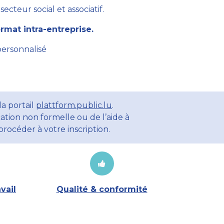
cteur social et associatif.
mat intra-entreprise.
personnalisé
a portail
plattform.public.lu
.
ation non formelle ou de l’aide à
rocéder à votre inscription.
vail
Qualité & conformité