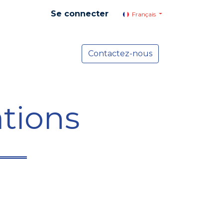
Se connecter
Français
yer social
Services
Contactez-nous
Actualités
tions