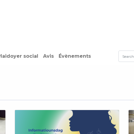
ining Centre
Development Centre
Studies and Rep
laidoyer social
Avis
Évènements