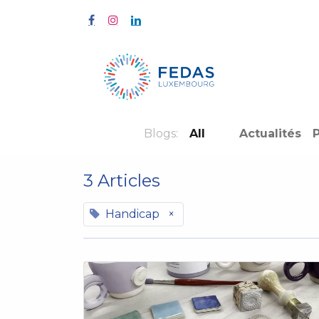
Home
Tra
Blogs:
All
Actualités
P
3 Articles
Handicap
×