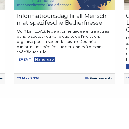
Informatiounsdag fir all Mënsch
mat spezifesche Bedierfnesser
Qui ? La FEDAS, fédération engagée entre autres
dans le secteur du handicap et de l’inclusion,
D
organise pour la seconde fois une Journée
s
d’information dédiée aux personnes à besoins
e
spécifiques. Elle ...
u
p
EVENT
Handicap
és
22 Mar 2026
Évènements
1