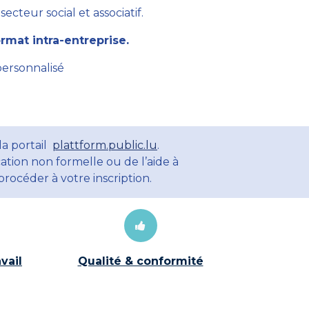
cteur social et associatif.
mat intra-entreprise.
personnalisé
la portail
plattform.public.lu
.
ation non formelle ou de l’aide à
rocéder à votre inscription.
vail
Qualité & conformité