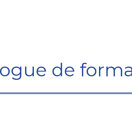
ining Centre
Development Centre
Studies and Rep
logue de forma