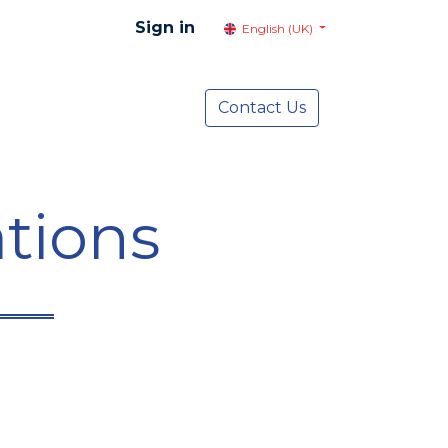
Sign in
English (UK)
resentation
Social Advocacy
Contact Us
Services
NEWS
tions