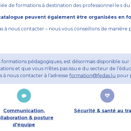
ée de formations à destination des professionnel·le·s du se
atalogue peuvent également être organisées en for
as à nous contacter – nous vous conseillons de manière 
 formations pédagogiques, est désormais disponible sur l
ations et que vous n'êtes pas issu·e du secteur de l’éduc
ns à nous contacter à l’adresse
formation@fedas.lu
pour p
Communication,
Sécurité & santé au tra
llaboration & posture
d'équipe