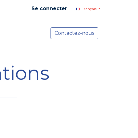
Se connecter
Français
yer social
Services
Contactez-nous
Actualités
tions