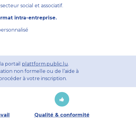
cteur social et associatif.
mat intra-entreprise.
personnalisé
a portail
plattform.public.lu
.
ation non formelle ou de l’aide à
rocéder à votre inscription.
vail
Qualité & conformité