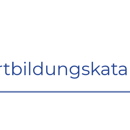
bildung
Entwicklung
Repräsentation
Plaidoyer So
rtbildungskata