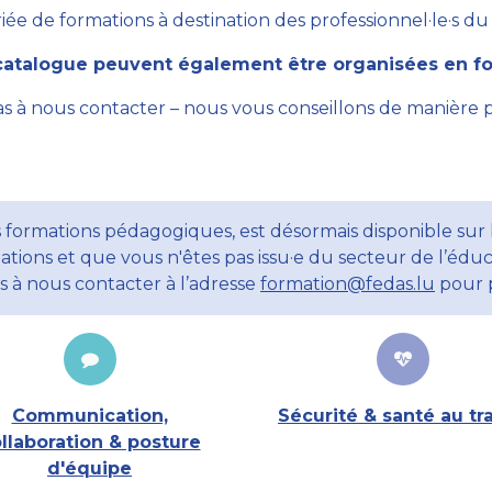
ée de formations à destination des professionnel·le·s du se
atalogue peuvent également être organisées en for
as à nous contacter – nous vous conseillons de manière 
 formations pédagogiques, est désormais disponible sur l
ations et que vous n'êtes pas issu·e du secteur de l’éduc
ns à nous contacter à l’adresse
formation@fedas.lu
pour p
Communication,
Sécurité & santé au tra
llaboration & posture
d'équipe