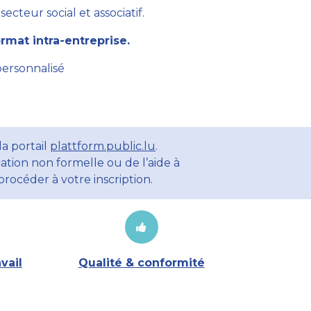
cteur social et associatif.
mat intra-entreprise.
personnalisé
a portail
plattform.public.lu
.
ation non formelle ou de l’aide à
rocéder à votre inscription.
vail
Qualité & conformité