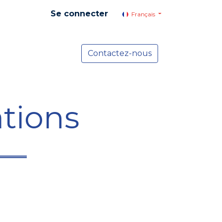
Se connecter
Français
yer social
Services
Contactez-nous
Actualités
tions