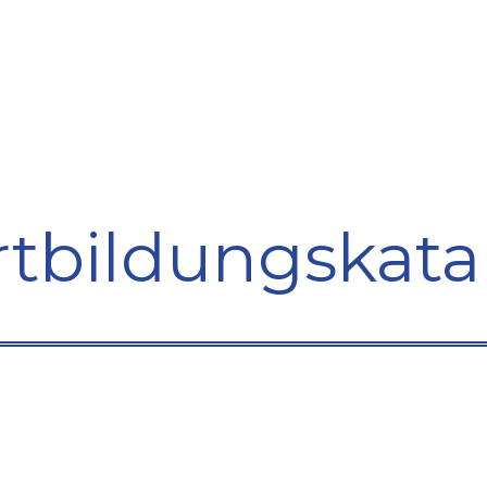
bildung
Entwicklung
Repräsentation
Plaidoyer So
rtbildungskata