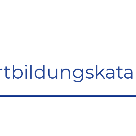
bildung
Entwicklung
Repräsentation
Plaidoyer So
rtbildungskata