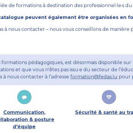
ée de formations à destination des professionnel·le·s du se
atalogue peuvent également être organisées en for
as à nous contacter – nous vous conseillons de manière 
 formations pédagogiques, est désormais disponible sur l
ations et que vous n'êtes pas issu·e du secteur de l’éduc
ns à nous contacter à l’adresse
formation@fedas.lu
pour p
Communication,
Sécurité & santé au tra
llaboration & posture
d'équipe