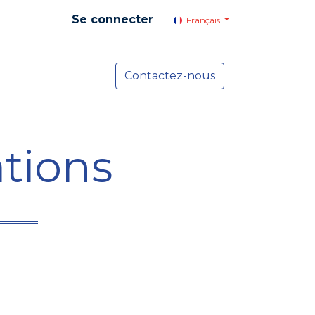
Se connecter
Français
yer social
Services
Contactez-nous
Actualités
tions