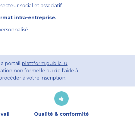
cteur social et associatif.
mat intra-entreprise.
personnalisé
a portail
plattform.public.lu
.
ation non formelle ou de l’aide à
rocéder à votre inscription.
vail
Qualité & conformité