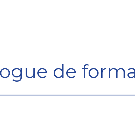
ining Centre
Development Centre
Studies and Rep
logue de forma