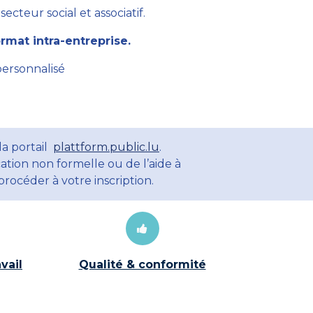
cteur social et associatif.
mat intra-entreprise.
personnalisé
la portail
plattform.public.lu
.
ation non formelle ou de l’aide à
rocéder à votre inscription.
vail
Qualité & conformité