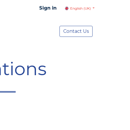
Sign in
English (UK)
resentation
Social Advocacy
Contact Us
Services
NEWS
tions